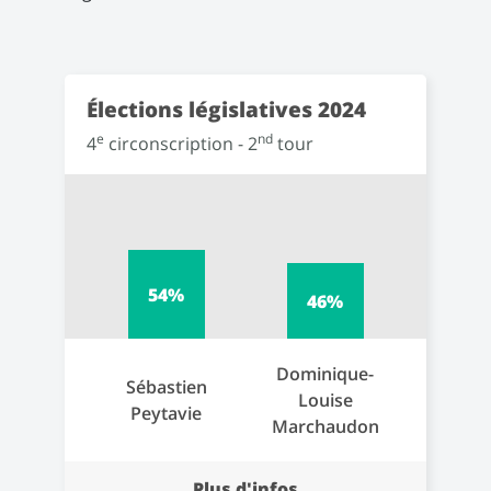
Élections législatives 2024
e
nd
4
circonscription - 2
tour
54%
46%
Dominique-
Sébastien
Louise
Peytavie
Marchaudon
Plus d'infos