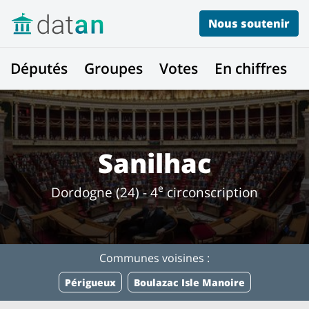
Nous soutenir
Députés
Groupes
Votes
En chiffres
Sanilhac
e
Dordogne (24) - 4
circonscription
Communes voisines :
Périgueux
Boulazac Isle Manoire