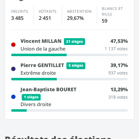
BLANCS ET
INSCRITS
VOTANTS
ABSTENTION
NULS
3 485
2 451
29,67%
59
Vincent MILLAN
47,53%
21 sièges
Union de la gauche
1 137 votes
Pierre GENTILLET
39,17%
5 sièges
Extrême droite
937 votes
Jean-Baptiste BOURET
13,29%
318 votes
1 sièges
Divers droite