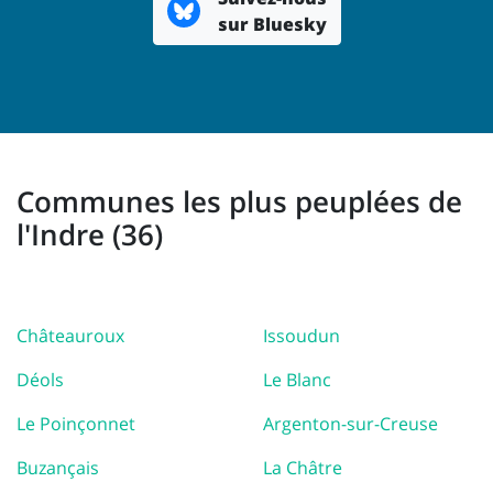
sur Bluesky
Communes les plus peuplées de
l'Indre (36)
Châteauroux
Issoudun
Déols
Le Blanc
Le Poinçonnet
Argenton-sur-Creuse
Buzançais
La Châtre