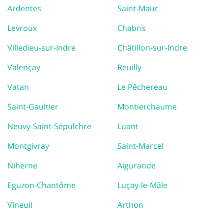
Ardentes
Saint-Maur
Levroux
Chabris
Villedieu-sur-Indre
Châtillon-sur-Indre
Valençay
Reuilly
Vatan
Le Pêchereau
Saint-Gaultier
Montierchaume
Neuvy-Saint-Sépulchre
Luant
Montgivray
Saint-Marcel
Niherne
Aigurande
Eguzon-Chantôme
Luçay-le-Mâle
Vineuil
Arthon