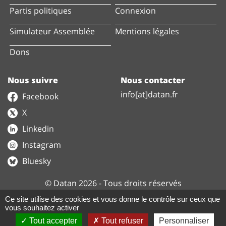
Partis politiques
Connexion
Simulateur Assemblée
Mentions légales
Dons
Nous suivre
Nous contacter
info[at]datan.fr
Facebook
X
Linkedin
Instagram
Bluesky
© Datan 2026 - Tous droits réservés
Ce site utilise des cookies et vous donne le contrôle sur ceux que
vous souhaitez activer
Nos données sont disponibles sur le site
Tout accepter
Tout refuser
Personnaliser
data.gouv.fr