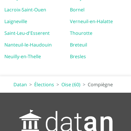
Lacroix-Saint-Ouen
Bornel
Laigneville
Verneuil-en-Halatte
Saint-Leu-d'Esserent
Thourotte
Nanteuil-le-Haudouin
Breteuil
Neuilly-en-Thelle
Bresles
Datan
Élections
Oise (60)
Compiègne