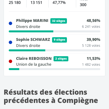
25 180
13 151
47,77%
300
Philippe MARINI
48,56%
32 sièges
Divers droite
6 241 votes
Sophie SCHWARZ
39,90%
9 sièges
Divers droite
5 128 votes
Claire REBOISSON
11,53%
2 sièges
Union de la gauche
1 482 votes
Résultats des élections
précédentes à Compiègne