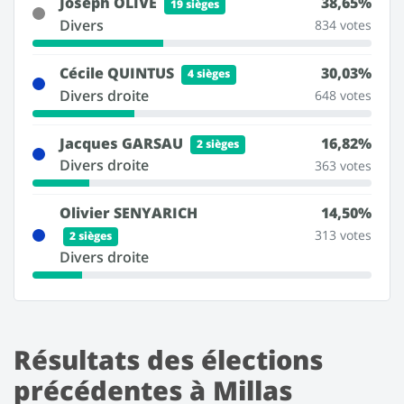
Joseph OLIVE
38,65%
19 sièges
Divers
834 votes
Cécile QUINTUS
30,03%
4 sièges
Divers droite
648 votes
Jacques GARSAU
16,82%
2 sièges
Divers droite
363 votes
Olivier SENYARICH
14,50%
313 votes
2 sièges
Divers droite
Résultats des élections
précédentes à Millas