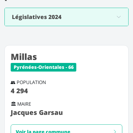
Législatives 2024
Millas
Pyrénées-Orientales - 66
👥 POPULATION
4 294
🏛️ MAIRE
Jacques Garsau
Voir la page commune