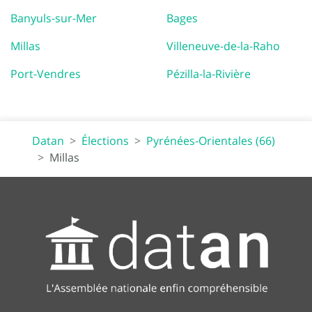
Banyuls-sur-Mer
Bages
Millas
Villeneuve-de-la-Raho
Port-Vendres
Pézilla-la-Rivière
Datan
Élections
Pyrénées-Orientales (66)
Millas