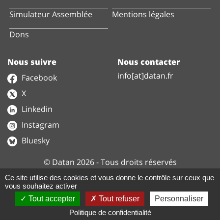
Simulateur Assemblée
Mentions légales
Dons
Nous suivre
Nous contacter
info[at]datan.fr
Facebook
X
Linkedin
Instagram
Bluesky
© Datan 2026 - Tous droits réservés
Ce site utilise des cookies et vous donne le contrôle sur ceux que
vous souhaitez activer
Nos données sont disponibles sur le site
Tout accepter
Tout refuser
Personnaliser
data.gouv.fr
Notre projet est disponible sur
GitHub
Politique de confidentialité