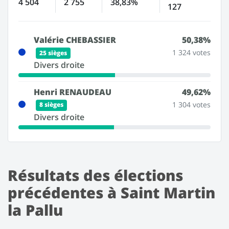
4 504
2 755
38,83%
127
Valérie CHEBASSIER
50,38%
1 324 votes
25 sièges
Divers droite
Henri RENAUDEAU
49,62%
1 304 votes
8 sièges
Divers droite
Résultats des élections
précédentes à Saint Martin
la Pallu