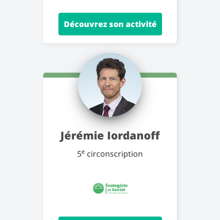
Découvrez son activité
Jérémie Iordanoff
e
5
circonscription