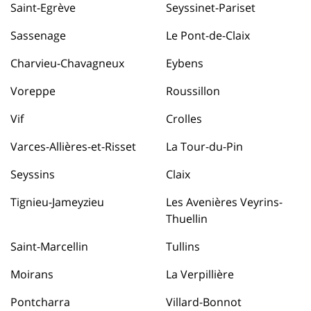
Saint-Egrève
Seyssinet-Pariset
Sassenage
Le Pont-de-Claix
Charvieu-Chavagneux
Eybens
Voreppe
Roussillon
Vif
Crolles
Varces-Allières-et-Risset
La Tour-du-Pin
Seyssins
Claix
Tignieu-Jameyzieu
Les Avenières Veyrins-
Thuellin
Saint-Marcellin
Tullins
Moirans
La Verpillière
Pontcharra
Villard-Bonnot