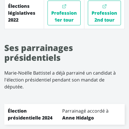
Élections
législatives
Profession
Profession
2022
1er tour
2nd tour
Ses parrainages
présidentiels
Marie-Noëlle Battistel a déjà parrainé un candidat à
l'élection présidentiel pendant son mandat de
députée.
Les parrainages de Marie-Noëlle Battistel
Élection
Élection
Candidat
Parrainagé accordé à
présidentielle 2024
Anne Hidalgo