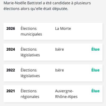
Marie-Noëlle Battistel a été candidate à plusieurs
élections alors qu'elle était députée.
Les participations électorales de Marie-Noëlle Battistel
Année
2026
Élections
Élection
Circonscription
La Morte
Résultat
municipales
2024
Élections
Isère
Élue
législatives
2022
Élections
Isère
Élue
législatives
2021
Élections
Auvergne-
Élue
régionales
Rhône-Alpes