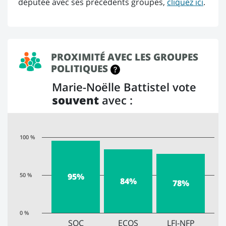
députée avec ses précédents groupes,
cliquez ici
.
PROXIMITÉ AVEC LES GROUPES
POLITIQUES
Marie-Noëlle Battistel vote
souvent
avec :
100 %
50 %
95%
84%
78%
0 %
SOC
ECOS
LFI-NFP