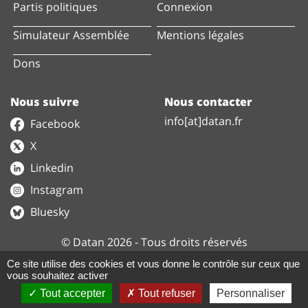
Partis politiques
Connexion
Simulateur Assemblée
Mentions légales
Dons
Nous suivre
Nous contacter
info[at]datan.fr
Facebook
X
Linkedin
Instagram
Bluesky
© Datan 2026 - Tous droits réservés
Ce site utilise des cookies et vous donne le contrôle sur ceux que
vous souhaitez activer
Nos données sont disponibles sur le site
Tout accepter
Tout refuser
Personnaliser
data.gouv.fr