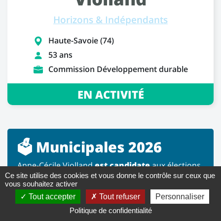
Horizons & Indépendants
Haute-Savoie (74)
53 ans
Commission Développement durable
EN ACTIVITÉ
🗳️ Municipales 2026
Anne-Cécile Violland
est candidate
aux élections
Ce site utilise des cookies et vous donne le contrôle sur ceux que
municipales dans la commune
de Neuvecelle
.
vous souhaitez activer
Tout accepter
Tout refuser
Personnaliser
En savoir plus sur ces élections
Politique de confidentialité