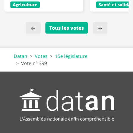
Agriculture
Santé et solidar
Tous les votes
Datan
Votes
15e législature
Vote n° 399