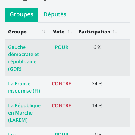
Groupes
Députés
Groupe
Vote
Participation
Les votes des groupes
Gauche
POUR
6 %
démocrate et
républicaine
(GDR)
La France
CONTRE
24 %
insoumise (FI)
La République
CONTRE
14 %
en Marche
(LAREM)
Les
POUR
9 %