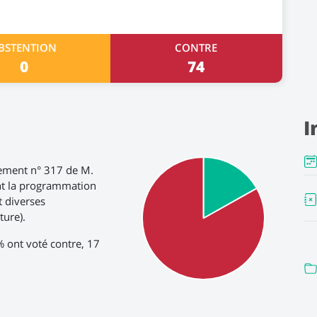
BSTENTION
CONTRE
0
74
I
ement n° 317 de M.
sant la programmation
t diverses
ture).
% ont voté contre, 17