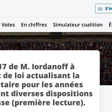
S'i
Votes
En chiffres
Simulateur coalition
É
7 de M. Iordanoff à
t de loi actualisant la
taire pour les années
nt diverses dispositions
se (première lecture).