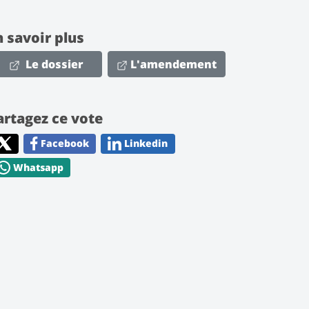
n savoir plus
Le dossier
L'amendement
artagez ce vote
Facebook
Linkedin
Whatsapp