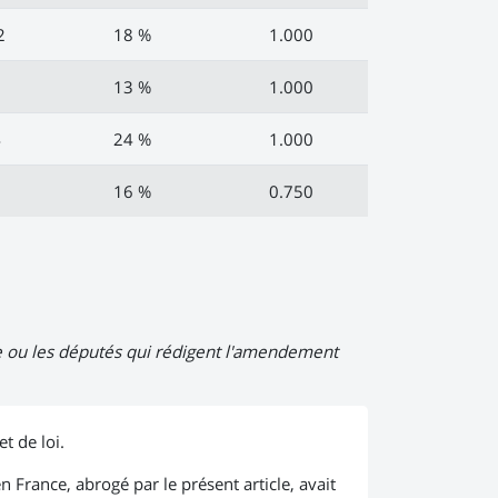
2
18 %
1.000
9
13 %
1.000
4
24 %
1.000
1
16 %
0.750
Le ou les députés qui rédigent l'amendement
t de loi.
en France, abrogé par le présent article, avait