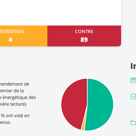
BSTENTION
CONTRE
4
89
I
amendement de
remier de la
re énergétique des
ière lecture).
2 % ont voté en
tenus.