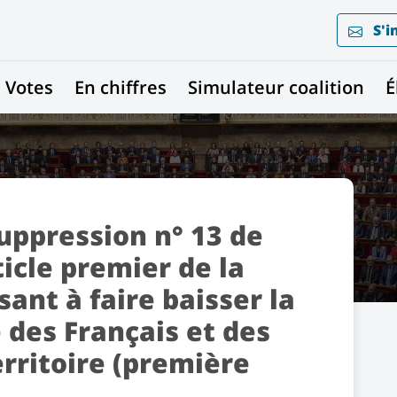
S'i
Votes
En chiffres
Simulateur coalition
É
ppression n° 13 de
icle premier de la
sant à faire baisser la
 des Français et des
erritoire (première