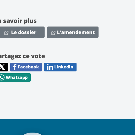
n savoir plus
Le dossier
L'amendement
artagez ce vote
Facebook
Linkedin
Whatsapp