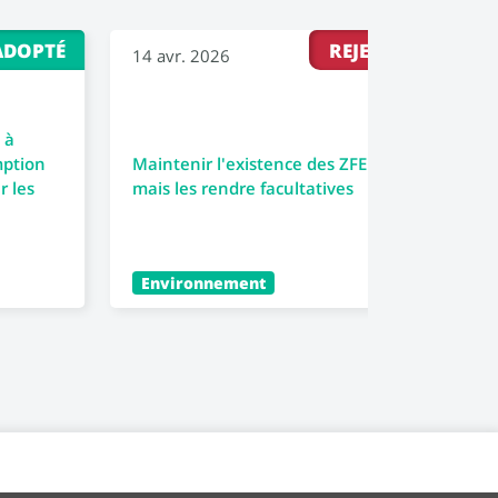
ADOPTÉ
REJETÉ
14 avr. 2026
30 m
 à
Renf
mption
Maintenir l'existence des ZFE
la f
r les
mais les rendre facultatives
socia
Environnement
Éco