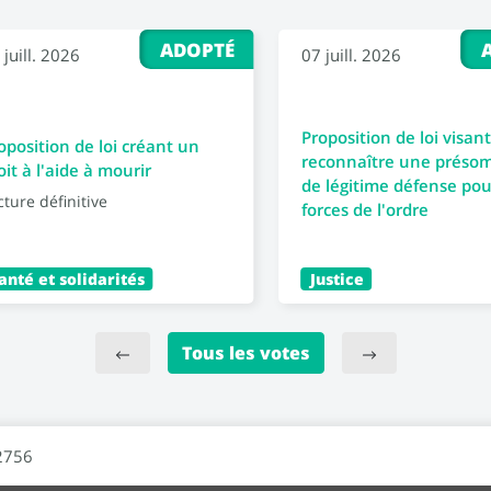
ADOPTÉ
 juill. 2026
07 juill. 2026
Proposition de loi visant
oposition de loi créant un
reconnaître une préso
oit à l'aide à mourir
de légitime défense pou
cture définitive
forces de l'ordre
anté et solidarités
Justice
Tous les votes
2756