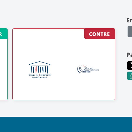
E
R
CONTRE
P