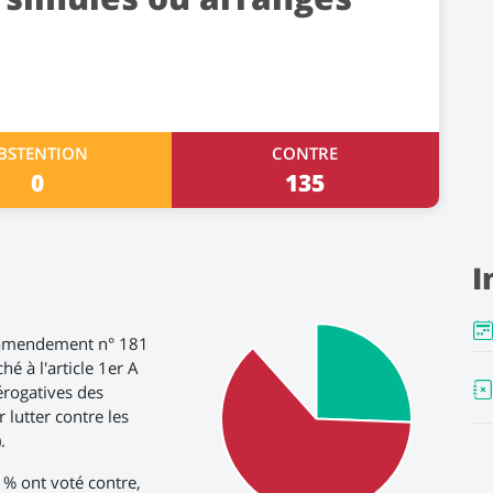
BSTENTION
CONTRE
0
135
I
s-amendement n° 181
 à l'article 1er A
rérogatives des
r lutter contre les
.
1 % ont voté contre,