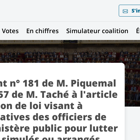
S'i
Votes
En chiffres
Simulateur coalition
É
 n° 181 de M. Piquemal
7 de M. Taché à l'article
on de loi visant à
atives des officiers de
nistère public pour lutter
 simulés ou arrangés