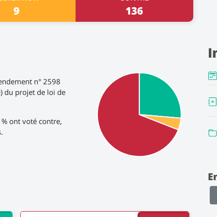
9
136
I
mendement n° 2598
) du projet de loi de
9 % ont voté contre,
.
E