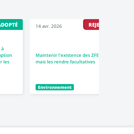
ADOPTÉ
REJETÉ
14 avr. 2026
30 m
 à
Renf
mption
Maintenir l'existence des ZFE
la f
r les
mais les rendre facultatives
socia
Environnement
Éco