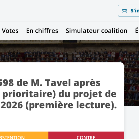
S'i
Votes
En chiffres
Simulateur coalition
É
98 de M. Tavel après
 prioritaire) du projet de
 2026 (première lecture).
BSTENTION
CONTRE