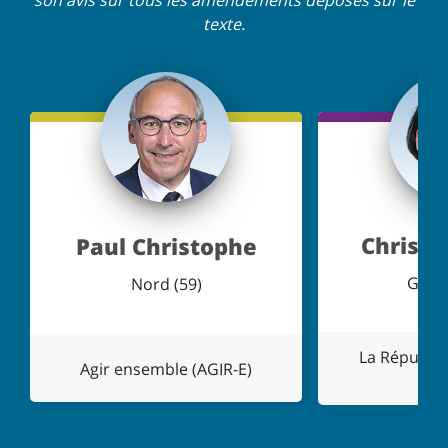
son avis sur tous les amendements déposés sur le
texte.
Christe
Paul Christophe
Giron
Nord (59)
La Républi
Agir ensemble (AGIR-E)
(L