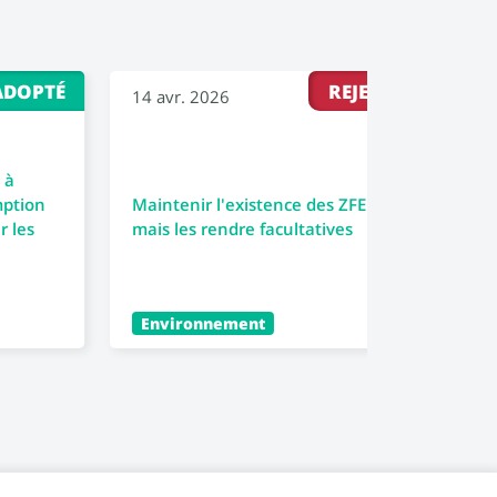
ADOPTÉ
REJETÉ
14 avr. 2026
30 m
 à
Renf
mption
Maintenir l'existence des ZFE
la f
r les
mais les rendre facultatives
socia
Environnement
Éco