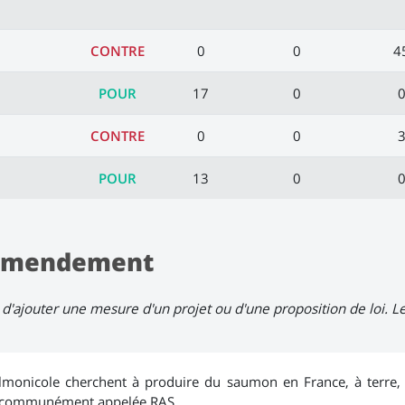
CONTRE
0
0
4
POUR
17
0
CONTRE
0
0
POUR
13
0
l'amendement
d'ajouter une mesure d'un projet ou d'une proposition de loi. 
lmonicole cherchent à produire du saumon en France, à terre, d
́e communément appelée RAS.