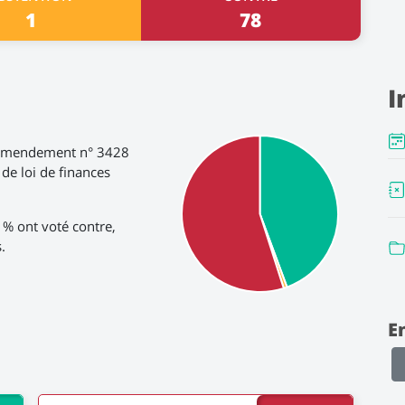
1
78
I
'amendement n° 3428
 de loi de finances
5 % ont voté contre,
.
E