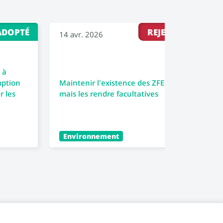
ADOPTÉ
REJETÉ
14 avr. 2026
30 m
 à
Renf
mption
Maintenir l'existence des ZFE
la f
r les
mais les rendre facultatives
socia
Environnement
Éco