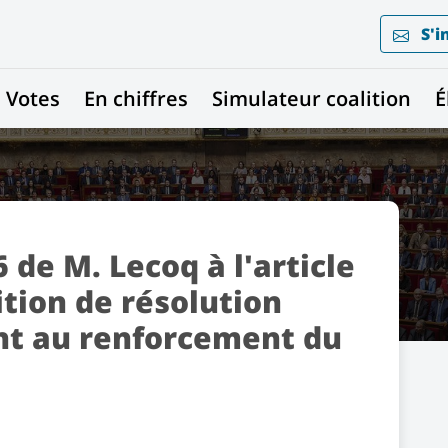
S'i
Votes
En chiffres
Simulateur coalition
É
de M. Lecoq à l'article
ition de résolution
t au renforcement du