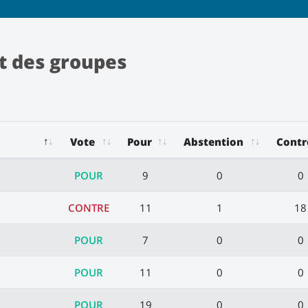
t des groupes
Vote
Pour
Abstention
Contr
POUR
9
0
0
CONTRE
11
1
18
POUR
7
0
0
POUR
11
0
0
POUR
19
0
0