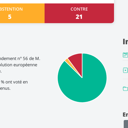
BSTENTION
CONTRE
5
21
I
ndement n° 56 de M.
solution européenne
.
7 % ont voté en
tenus.
E